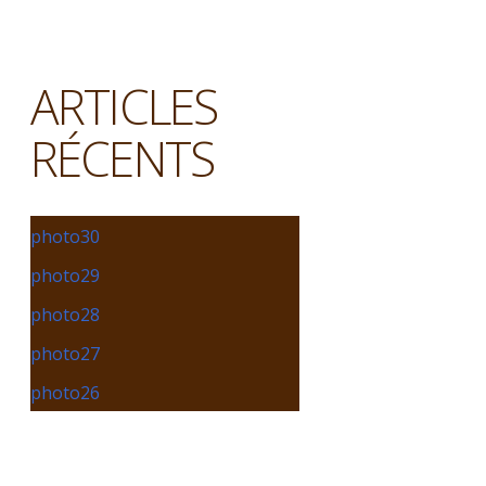
ARTICLES
RÉCENTS
photo30
photo29
photo28
photo27
photo26