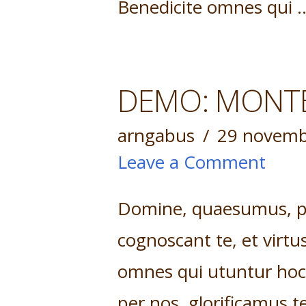
Benedicite omnes qui
DEMO: MONTE
arngabus
29 novemb
Leave a Comment
Domine, quaesumus, per
cognoscant te, et virtu
omnes qui utuntur ho
per nos, glorificamus te