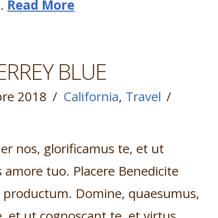
 …
Read More
RREY BLUE
re 2018
California
,
Travel
 nos, glorificamus te, et ut
s amore tuo. Placere Benedicite
c productum. Domine, quaesumus,
, et ut cognoscant te, et virtus