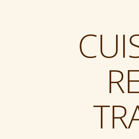
CUI
R
TR