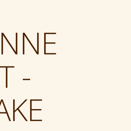
ENNE
 -
AKE